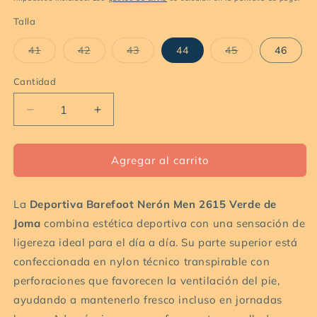
Talla
Variante
Variante
Variante
Variante
41
42
43
44
45
46
agotada
agotada
agotada
agotada
o
o
o
o
no
no
no
no
Cantidad
Cantidad
disponible
disponible
disponible
disponible
Reducir
Aumentar
cantidad
cantidad
para
para
Zapatillas
Zapatillas
Agregar al carrito
Fenix
Fenix
barefoot
barefoot
La
gris
Deportiva Barefoot Nerón Men 2615 Verde de
gris
Joma
combina estética deportiva con una sensación de
ligereza ideal para el día a día. Su parte superior está
confeccionada en nylon técnico transpirable con
perforaciones que favorecen la ventilación del pie,
ayudando a mantenerlo fresco incluso en jornadas