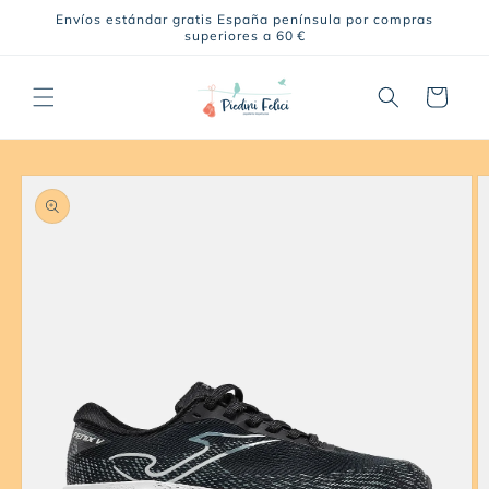
Ir
Envíos estándar gratis España península por compras
directamente
superiores a 60 €
al contenido
Carrito
Ir
directamente
a la
información
del producto