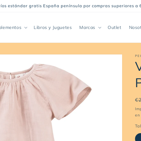
íos estándar gratis España península por compras superiores a 
plementos
Libros y Juguetes
Marcas
Outlet
Noso
PE
P
€
h
Im
en 
Tal