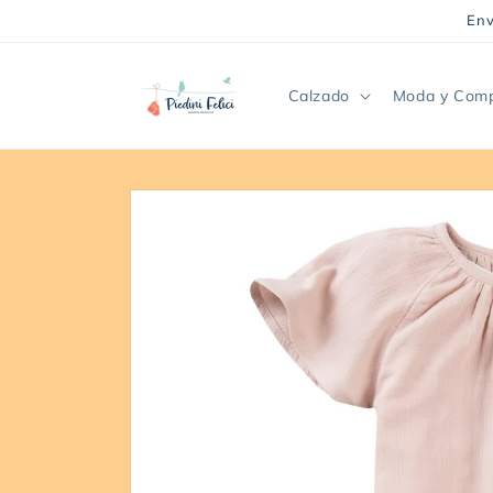
Ir
Env
directamente
al contenido
Calzado
Moda y Com
Ir
directamente
a la
información
del producto