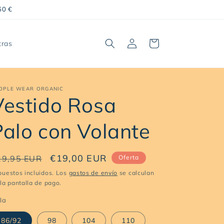
60 €
Iniciar
Carrito
tras
sesión
OPLE WEAR ORGANIC
Vestido Rosa
Palo con Volante
recio
Precio
€19,00 EUR
29,95 EUR
Oferta
abitual
de
puestos incluidos. Los
gastos de envío
se calculan
la pantalla de pago.
oferta
la
86/92
98
104
110