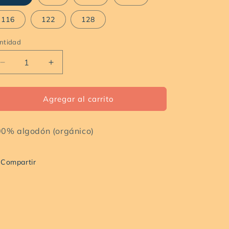
116
122
128
ntidad
ntidad
Reducir
Aumentar
cantidad
cantidad
para
para
Vestido
Vestido
Agregar al carrito
Rosa
Rosa
Palo
Palo
0% algodón (orgánico)
con
con
Volante
Volante
Compartir