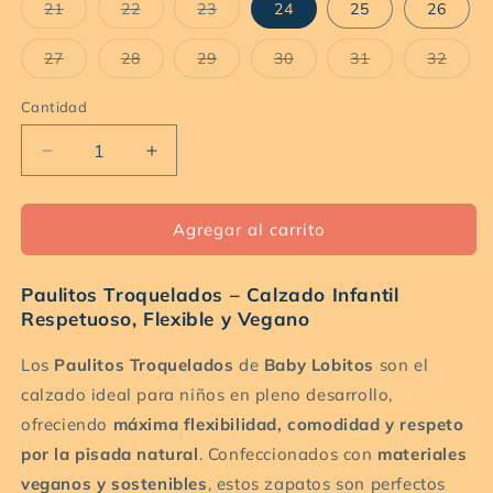
Variante
Variante
Variante
21
22
23
24
25
26
agotada
agotada
agotada
o
o
o
no
no
no
Variante
Variante
Variante
Variante
Variante
Varia
27
28
29
30
31
32
disponible
disponible
disponible
agotada
agotada
agotada
agotada
agotada
agota
o
o
o
o
o
o
no
no
no
no
no
no
Cantidad
Cantidad
disponible
disponible
disponible
disponible
disponible
dispo
Reducir
Aumentar
cantidad
cantidad
para
para
Paulitos
Paulitos
Agregar al carrito
Troquelados
Troquelados
MUSTARD(
MUSTARD(
Paulitos Troquelados – Calzado Infantil
Horma
Horma
Respetuoso, Flexible y Vegano
Anatómica)
Anatómica)
Los
Paulitos Troquelados
de
Baby Lobitos
son el
calzado ideal para niños en pleno desarrollo,
ofreciendo
máxima flexibilidad, comodidad y respeto
por la pisada natural
. Confeccionados con
materiales
veganos y sostenibles
, estos zapatos son perfectos