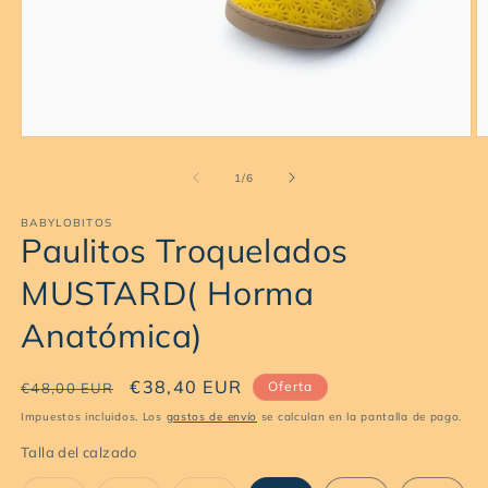
Abrir
Ab
elemento
e
multimedia
m
de
1
/
6
1
2
en
e
BABYLOBITOS
una
u
Paulitos Troquelados
ventana
v
modal
m
MUSTARD( Horma
Anatómica)
Precio
Precio
€38,40 EUR
Oferta
€48,00 EUR
habitual
de
Impuestos incluidos. Los
gastos de envío
se calculan en la pantalla de pago.
oferta
Talla del calzado