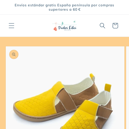
Ir
Envíos estándar gratis España península por compras
directamente
superiores a 60 €
al contenido
Carrito
Ir
directamente
a la
información
del producto