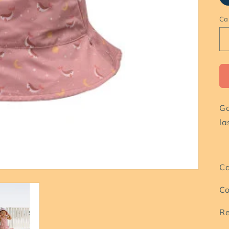
Ca
Ca
Go
la
Ca
Co
Re