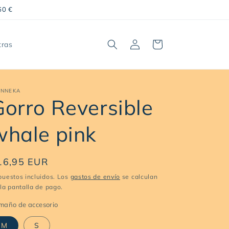
60 €
Iniciar
Carrito
tras
sesión
NNEKA
Gorro Reversible
whale pink
recio
16,95 EUR
abitual
puestos incluidos. Los
gastos de envío
se calculan
la pantalla de pago.
maño de accesorio
M
S