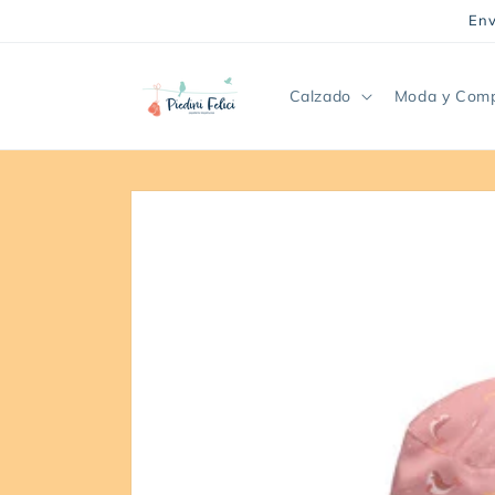
Ir
Env
directamente
al contenido
Calzado
Moda y Com
Ir
directamente
a la
información
del producto