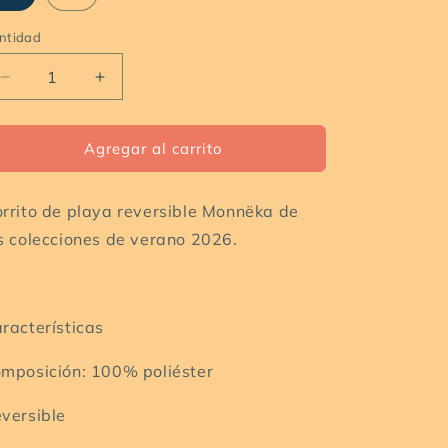
ntidad
ntidad
Reducir
Aumentar
cantidad
cantidad
para
para
Gorro
Gorro
Agregar al carrito
Reversible
Reversible
whale
whale
rrito de playa reversible Monnëka de
pink
pink
s colecciones de verano 2026.
racterísticas
mposición: 100% poliéster
versible