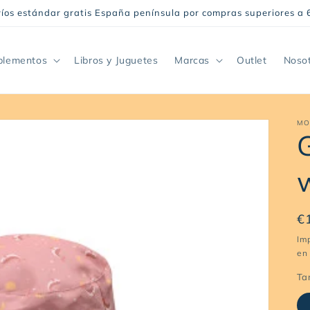
íos estándar gratis España península por compras superiores a 
plementos
Libros y Juguetes
Marcas
Outlet
Noso
MO
P
€
h
Im
en 
Ta