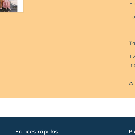
Pr
La
Ta
T2
me
Enlaces rápidos
Pi