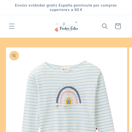
Ir
Envíos estándar gratis España península por compras
directamente
superiores a 60 €
al contenido
Carrito
Ir
directamente
a la
información
del producto