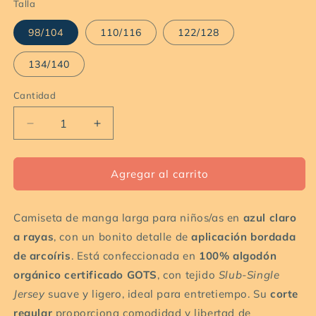
Talla
98/104
110/116
122/128
134/140
Cantidad
Cantidad
Reducir
Aumentar
cantidad
cantidad
para
para
Camiseta
Camiseta
Agregar al carrito
infantil
infantil
de
de
Camiseta de manga larga para niños/as en
manga
manga
azul claro
larga
larga
a rayas
, con un bonito detalle de
aplicación bordada
GOTS
GOTS
de arcoíris
. Está confeccionada en
100% algodón
azul
azul
orgánico certificado GOTS
, con tejido
Slub-Single
claro
claro
a
a
Jersey
suave y ligero, ideal para entretiempo. Su
corte
rayas
rayas
regular
proporciona comodidad y libertad de