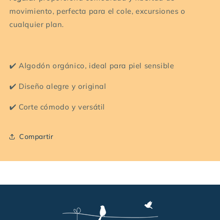
–
–
movimiento, perfecta para el cole, excursiones o
algodón
algodón
cualquier plan.
orgánico
orgánico
con
con
arcoíris
arcoíris
bordado
bordado
✔️ Algodón orgánico, ideal para piel sensible
✔️ Diseño alegre y original
✔️ Corte cómodo y versátil
Compartir