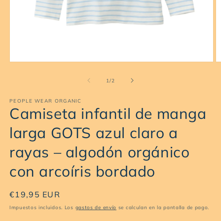
Abrir
Ab
elemento
e
multimedia
m
de
1
/
2
1
2
en
e
PEOPLE WEAR ORGANIC
una
u
Camiseta infantil de manga
ventana
v
modal
m
larga GOTS azul claro a
rayas – algodón orgánico
con arcoíris bordado
Precio
€19,95 EUR
habitual
Impuestos incluidos. Los
gastos de envío
se calculan en la pantalla de pago.