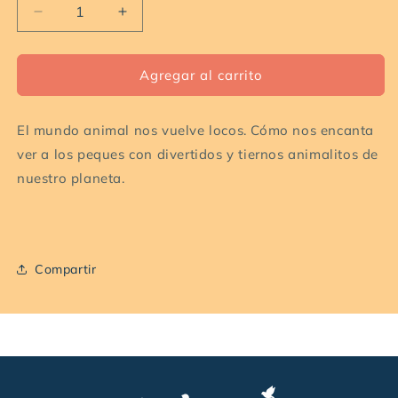
Reducir
Aumentar
cantidad
cantidad
para
para
Deer
Deer
Agregar al carrito
ANIMAL
ANIMAL
BROWN
BROWN
El mundo animal nos vuelve locos. Cómo nos encanta
ver a los peques con divertidos y tiernos animalitos de
nuestro planeta.
Compartir