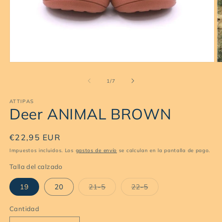
Abrir
Ab
elemento
e
multimedia
m
de
1
/
7
1
2
en
e
ATTIPAS
una
u
Deer ANIMAL BROWN
ventana
v
modal
m
Precio
€22,95 EUR
habitual
Impuestos incluidos. Los
gastos de envío
se calculan en la pantalla de pago.
Talla del calzado
Variante
Variante
19
20
21-5
22-5
agotada
agotada
o
o
no
no
Cantidad
Cantidad
disponible
disponible