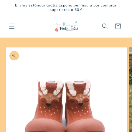
Ir
Envíos estándar gratis España península por compras
directamente
superiores a 60 €
al contenido
Carrito
Ir
directamente
a la
información
del producto