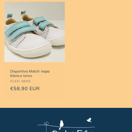
Deportiva Match napa
blanco leros
Proveedor:
FLEXI NENS
Precio
€58,90 EUR
habitual