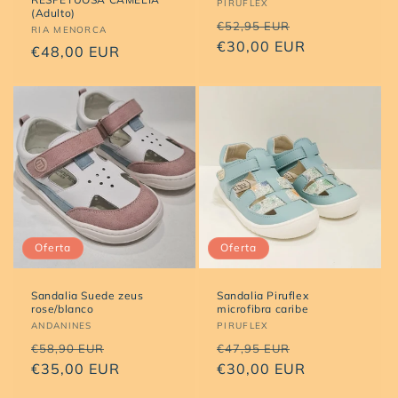
Proveedor:
PIRUFLEX
(Adulto)
Precio
Precio
€52,95 EUR
Proveedor:
RIA MENORCA
habitual
€30,00 EUR
de
Precio
€48,00 EUR
oferta
habitual
Oferta
Oferta
Sandalia Suede zeus
Sandalia Piruflex
rose/blanco
microfibra caribe
Proveedor:
ANDANINES
Proveedor:
PIRUFLEX
Precio
Precio
Precio
Precio
€58,90 EUR
€47,95 EUR
habitual
€35,00 EUR
de
habitual
€30,00 EUR
de
oferta
oferta