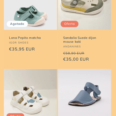
Agotado
Oferta
Lona Pepito matcha
Sandalia Suede dijon
mouse kaki
Proveedor:
IGOR SHOES
Proveedor:
ANDANINES
Precio
€35,95 EUR
Precio
Precio
€58,90 EUR
habitual
habitual
€35,00 EUR
de
oferta