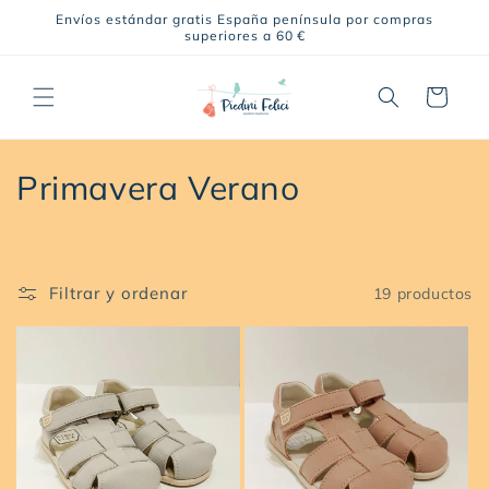
Ir
Envíos estándar gratis España península por compras
directamente
superiores a 60 €
al contenido
Carrito
C
Primavera Verano
o
l
Filtrar y ordenar
19 productos
e
c
c
i
ó