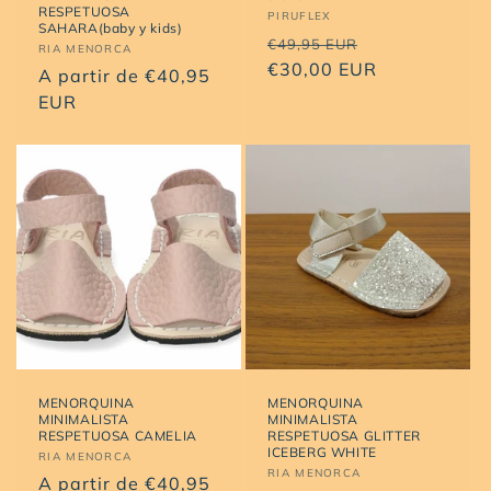
RESPETUOSA
Proveedor:
PIRUFLEX
SAHARA(baby y kids)
Precio
Precio
€49,95 EUR
Proveedor:
RIA MENORCA
habitual
€30,00 EUR
de
Precio
A partir de €40,95
oferta
habitual
EUR
MENORQUINA
MENORQUINA
MINIMALISTA
MINIMALISTA
RESPETUOSA CAMELIA
RESPETUOSA GLITTER
ICEBERG WHITE
Proveedor:
RIA MENORCA
Proveedor:
RIA MENORCA
Precio
A partir de €40,95