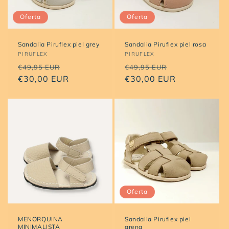
n
Oferta
Oferta
:
Sandalia Piruflex piel grey
Sandalia Piruflex piel rosa
Proveedor:
PIRUFLEX
Proveedor:
PIRUFLEX
Precio
Precio
Precio
Precio
€49,95 EUR
€49,95 EUR
habitual
€30,00 EUR
de
habitual
€30,00 EUR
de
oferta
oferta
Oferta
MENORQUINA
Sandalia Piruflex piel
MINIMALISTA
arena