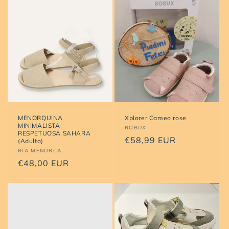
MENORQUINA
Xplorer Cameo rose
MINIMALISTA
Proveedor:
BOBUX
RESPETUOSA SAHARA
Precio
€58,99 EUR
(Adulto)
Proveedor:
RIA MENORCA
habitual
Precio
€48,00 EUR
habitual