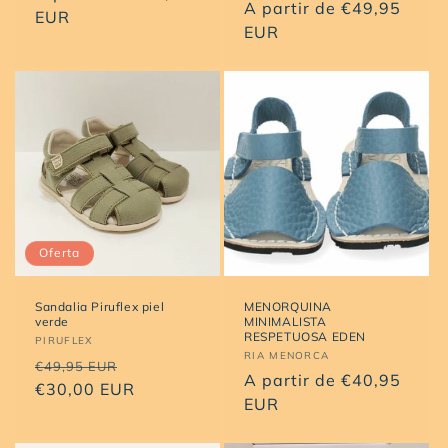
Precio
A partir de €49,95
habitual
EUR
habitual
EUR
Oferta
Sandalia Piruflex piel
MENORQUINA
verde
MINIMALISTA
RESPETUOSA EDEN
Proveedor:
PIRUFLEX
Proveedor:
RIA MENORCA
Precio
Precio
€49,95 EUR
Precio
A partir de €40,95
habitual
€30,00 EUR
de
habitual
EUR
oferta