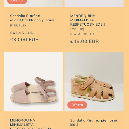
Oferta
Sandalia Piruflex
MENORQUINA
microfibra blanco y jeans
MINIMALISTA
RESPETUOSA EDEN
Proveedor:
PIRUFLEX
(Adulto)
Precio
Precio
€47,95 EUR
Proveedor:
RIA MENORCA
habitual
€30,00 EUR
de
Precio
€48,00 EUR
oferta
habitual
Oferta
MENORQUINA
Sandalia Piruflex piel rosa(
MINIMALISTA
kids)
RESPETUOSA CAMELIA